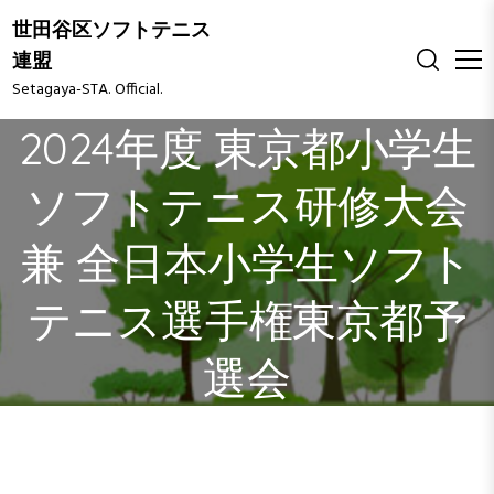
S
世田谷区ソフトテニス
k
連盟
i
Setagaya-STA. Official.
p
t
2024年度 東京都小学生
o
c
ソフトテニス研修大会
o
n
兼 全日本小学生ソフト
t
e
n
テニス選手権東京都予
t
選会