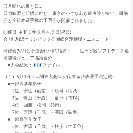
五月晴れの良き日…
日頃練習と研鑽に励む、東京の小さな若き武者達が集い、研修
会と全日本選手権の予選会が開催されました。
開催日: 令和６年５月４,５日(祝日)
会 場: 駒沢オリンピック公園総合運動場テニスコート
研修会(5/4)と予選会(5/5)の結果： －世田谷区ソフトテニス連
盟加盟ジュニア協議会分－
■大会結果：
PDF
ファイル
（１）5月4日（→関東大会個人戦 東京代表選手決定戦）
■一部高学年男子
2位 安住（砧南）・庄司（稲城）
3位 青山（千歳）・畠中（FSTA)
4位 加藤・松岡（砧南）
7位 西澤（千歳）・藁田（砧南）
■一部高学年女子
2位 宮澤（千歳）・根岸（世田谷）