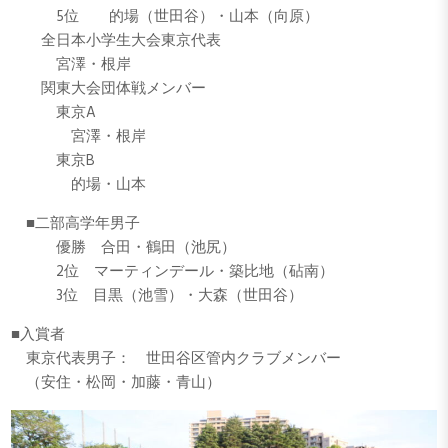
5位 的場（世田谷）・山本（向原）
全日本小学生大会東京代表
宮澤・根岸
関東大会団体戦メンバー
東京A
宮澤・根岸
東京B
的場・山本
■二部高学年男子
優勝 合田・鶴田（池尻）
2位 マーティンデール・築比地（砧南）
3位 目黒（池雪）・大森（世田谷）
■入賞者
東京代表男子： 世田谷区管内クラブメンバー
（安住・松岡・加藤・青山）