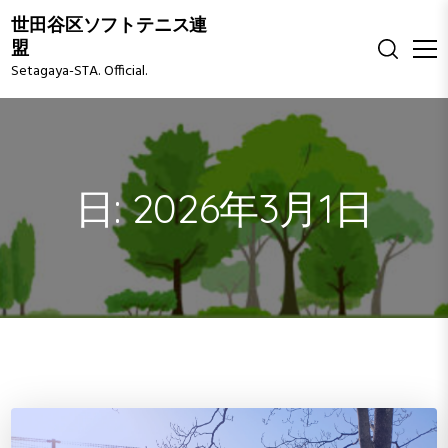
S
世田谷区ソフトテニス連
k
盟
i
Setagaya-STA. Official.
p
t
o
c
o
日:
2026年3月1日
n
t
e
n
t