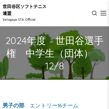
S
世田谷区ソフトテニス
k
連盟
i
Setagaya-STA. Official.
p
t
o
2024年度 世田谷選手
c
o
n
権 中学生（団体）
t
e
12/8
n
t
男子の部
エントリー16チーム