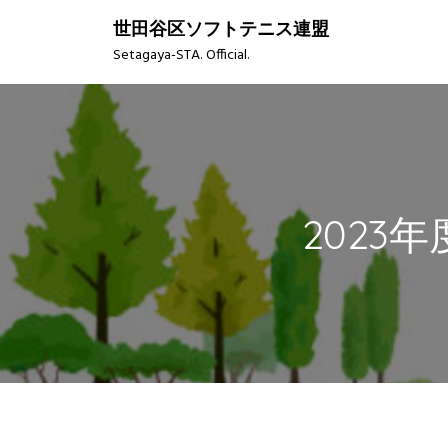
S
世田谷区ソフトテニス連盟
k
Setagaya-STA. Official.
i
p
t
o
c
o
n
2023
t
e
n
t