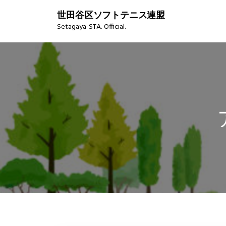
S
世田谷区ソフトテニス連盟
k
Setagaya-STA. Official.
i
p
t
o
c
o
n
t
e
n
t