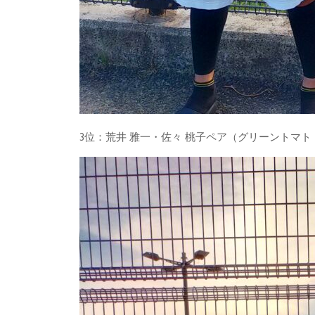
3位：荒井 雅一・佐々 桃子ペア（グリーントマ