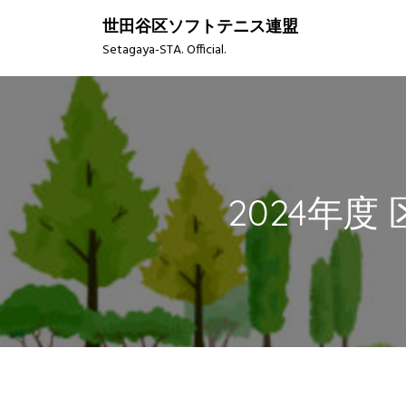
S
世田谷区ソフトテニス連盟
k
Setagaya-STA. Official.
i
p
t
o
c
o
n
2024年度
t
e
n
t