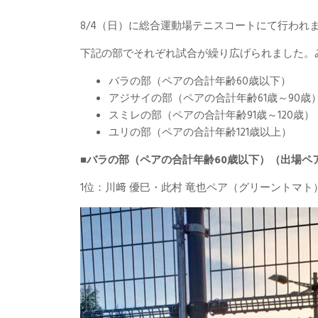
8/4（日）に総合運動場テニスコートにて行われ
下記の部でそれぞれ試合が繰り広げられました。
バラの部（ペアの合計年齢60歳以下）
アジサイの部（ペアの合計年齢61歳～90歳
スミレの部（ペアの合計年齢91歳～120歳）
ユリの部（ペアの合計年齢121歳以上）
■
バラの部（ペアの合計年齢60歳以下）（出場ペア
1位：川﨑 優巳・此村 竜也ペア（グリーントマト