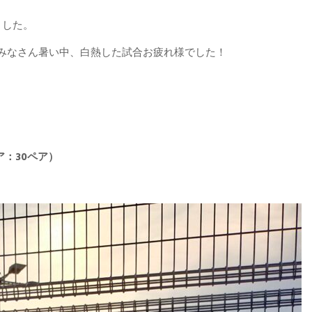
ました。
みなさん暑い中、白熱した試合お疲れ様でした！
）
：30ペア）
）