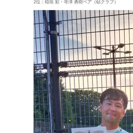
2位：稲垣 彩・寺澤 勇樹ペア（砧クラブ）