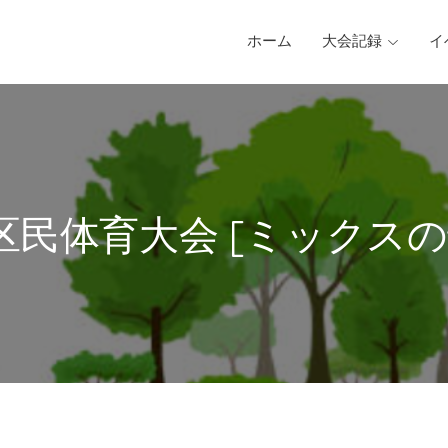
ホーム
大会記録
イ
 区民体育大会 [ミックスの