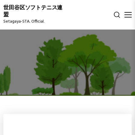
S
世田谷区ソフトテニス連
k
盟
i
Setagaya-STA. Official.
p
t
o
c
o
n
t
e
n
t