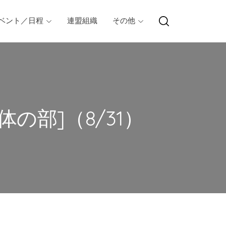
ベント／日程
連盟組織
その他
の部]（8/31）