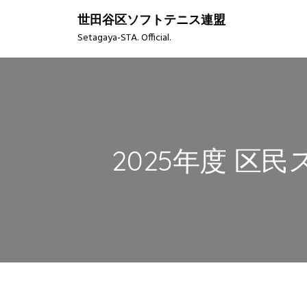
S
世田谷区ソフトテニス連盟
k
Setagaya-STA. Official.
i
p
t
o
c
o
n
2025年度 区
t
e
n
t