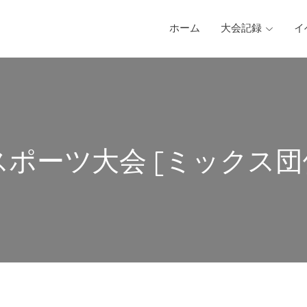
ホーム
大会記録
イ
民スポーツ大会 [ミックス団体