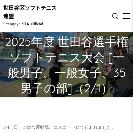
S
世田谷区ソフトテニス
k
連盟
i
Setagaya-STA. Official.
p
t
2025年度 世田谷選手権
o
c
o
ソフトテニス大会 [一
n
t
般男子、一般女子、35
e
n
男子の部]（2/1）
t
2/1（日）に総合運動場テニスコートにて行われました。