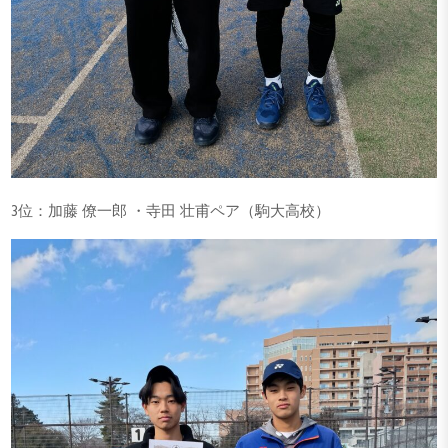
3位：加藤 僚一郎 ・寺田 壮甫ペア（駒大高校）