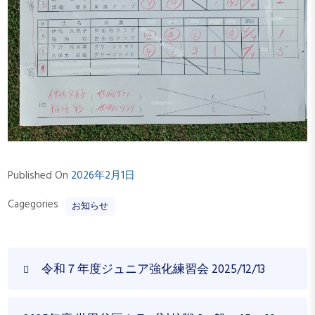
Published On
2026年2月1日
Cagegories
お知らせ
投
P
令和７年度ジュニア強化練習会 2025/12/13
稿
r
ナ
e