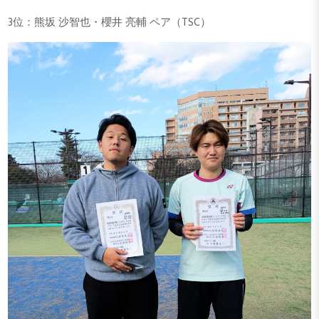
3位：熊坂 沙智也・櫻井 亮輔 ペア（TSC）