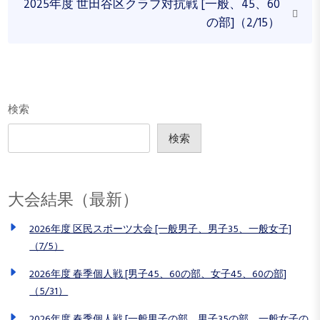
N
v
ビ
2025年度 世田谷区クラブ対抗戦 [一般、45、60
e
i
の部]（2/15）
ゲ
x
o
ー
t
u
シ
P
s
o
P
ョ
s
o
検索
ン
t
s
t
検索
大会結果（最新）
2026年度 区民スポーツ大会 [一般男子、男子35、一般女子]
（7/5）
2026年度 春季個人戦 [男子45、60の部、女子45、60の部]
（5/31）
2026年度 春季個人戦 [一般男子の部、男子35の部、一般女子の