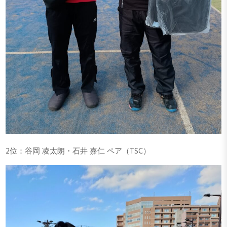
2位：谷岡 凌太朗・石井 嘉仁 ペア（TSC）