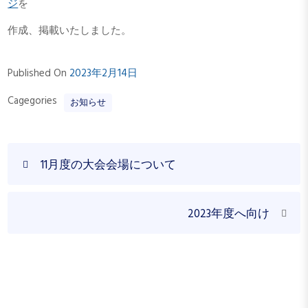
ジ
を
作成、掲載いたしました。
Published On
2023年2月14日
Cagegories
お知らせ
投
P
11月度の大会会場について
稿
r
ナ
e
N
v
ビ
2023年度へ向け
e
i
ゲ
x
o
ー
t
u
シ
P
s
o
P
ョ