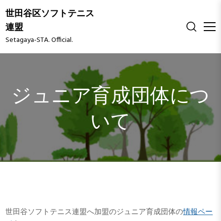
S
世田谷区ソフトテニス
k
連盟
i
Setagaya-STA. Official.
p
t
o
c
o
ジュニア育成団体につ
n
t
いて
e
n
t
世田谷ソフトテニス連盟へ加盟のジュニア育成団体の
情報ペー