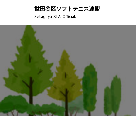
S
世田谷区ソフトテニス連盟
k
Setagaya-STA. Official.
i
p
t
o
c
o
n
t
e
n
t