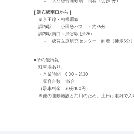
→ 区立総合運動場 到着（徒歩1分）
[ 調布駅南口から ]
※京王線・相模原線
調布駅： 小田急バス ～約35分
調布駅南口～渋谷駅 (渋26)
→ 成育医療研究センター 到着（徒歩5分
■その他情報
駐車場あり。
・営業時間 6:00～21:30
収容台数 119台
（駐車料金 30分100円）
※他の運動施設と共用のため、土日は混雑で入