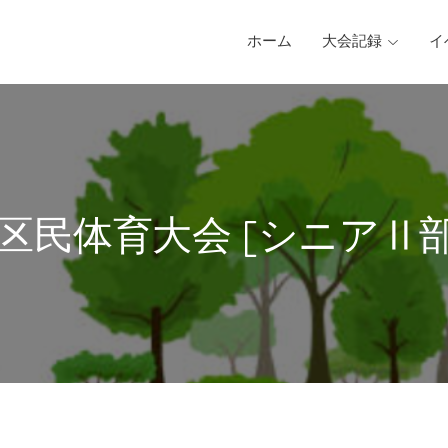
ホーム
大会記録
イ
 区民体育大会 [シニアⅡ部