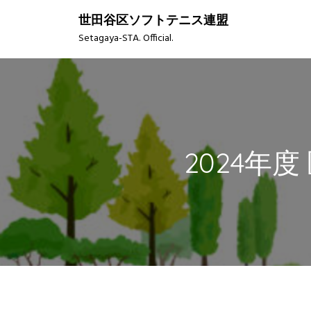
S
世田谷区ソフトテニス連盟
k
Setagaya-STA. Official.
i
p
t
o
c
o
n
2024年度
t
e
n
t